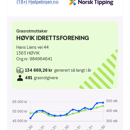
(18+) Hjelpelinjen.no